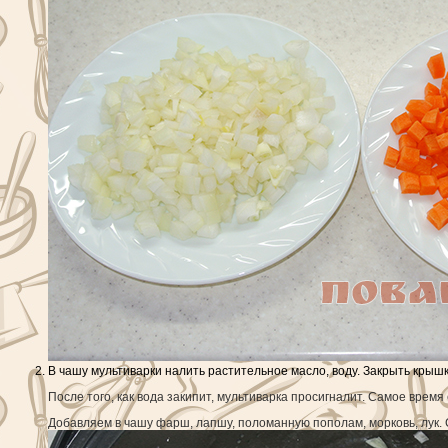
В чашу мультиварки налить растительное масло, воду. Закрыть крышк
После того, как вода закипит, мультиварка просигналит. Самое время
Добавляем в чашу фарш, лапшу, поломанную пополам, морковь, лук.