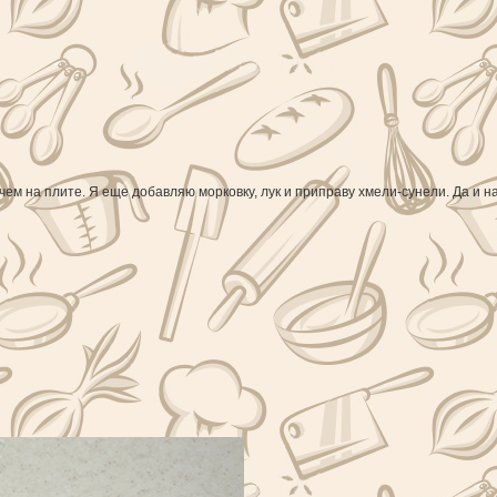
чем на плите. Я еще добавляю морковку, лук и приправу хмели-сунели. Да и н