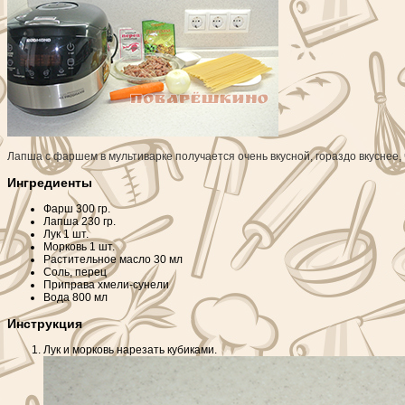
Лапша с фаршем в мультиварке получается очень вкусной, гораздо вкуснее, 
Ингредиенты
Фарш
300 гр.
Лапша
230 гр.
Лук
1 шт.
Морковь
1 шт.
Растительное масло
30 мл
Соль, перец
Приправа хмели-сунели
Вода
800 мл
Инструкция
Лук и морковь нарезать кубиками.