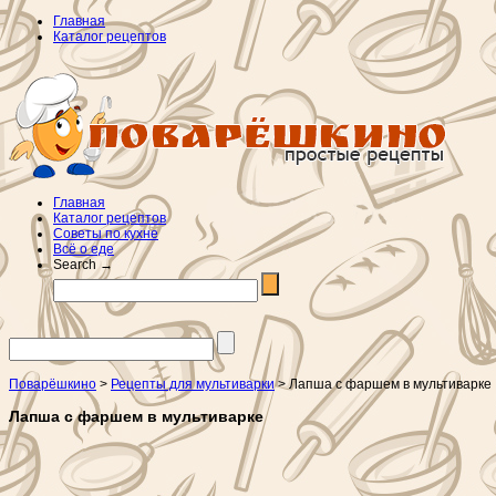
Главная
Каталог рецептов
Главная
Каталог рецептов
Советы по кухне
Всё о еде
Search →
Поварёшкино
>
Рецепты для мультиварки
> Лапша с фаршем в мультиварке
Лапша с фаршем в мультиварке