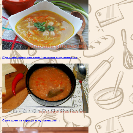
Суп с консервированной фасолью в мультиварке
→
Суп-харчо из курицы в мультиварке
→