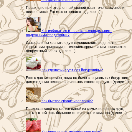
Правильно приготовленный свиной язык - очень вкусное и
нежное мясо. Его можно подавать (далее…)
Как избавиться от запаха в холодильнике
подручными средствами?
Даже если вы храните еду в холодильнике под плотно
закрытыми крышками, с течением времени там появляется
неприятный запах. (далее…)
Как сделать йогурт без йогуртницы?
Еще с давних времен, когда не было специальных йогуртниц,
для создания нежного и очень полезного продукта (далее…)
Как быстро сварить перловку?
Перловая каша считается одной из самых полезных круп,
так как в ней есть большое количество витаминов (далее…)
Как определить испорченное мясо?