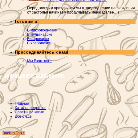
Перед каждым праздником мы в предвкушении наслаждения
от застолья начинаем продумывать меню (далее…)
Готовим в:
В микроволновке
В мультиварке
В пароварке
В хлебопечке
Присоединяйтесь к нам!
Мы Вконтакте
Главная
Каталог рецептов
Советы по кухне
Всё о еде
Back to Top ↑