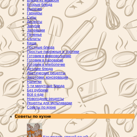
Блюда из макарон
Вторые блюда
Выпечка
Гарниры
Супы
Десерты
Закуски
Запеканки
Печенье
Салаты
Каши
Постные блюда
Простые пирожные и тортики
Готовим в микроволновке
Готовим в пароварке
Готовим в хлебопечке
Детские блюда
Диетические рецепты
Заготовки, консервация
Напитки
5-ти минутные блюда
Без рубрики
Всё о еде
Новогодние рецепты
Рецепты для мультиварки
Советы по кухне
Советы по кухне
Как чистить свиной язык?