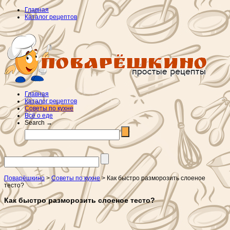
Главная
Каталог рецептов
Главная
Каталог рецептов
Советы по кухне
Всё о еде
Search →
Поварёшкино
>
Советы по кухне
> Как быстро разморозить слоеное
тесто?
Как быстро разморозить слоеное тесто?