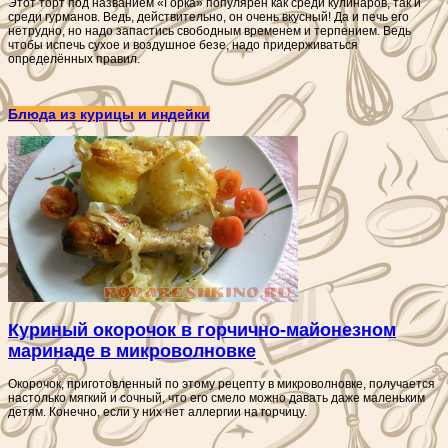
Этот торт под названием «Горка» популярен как среди кулинаров, так и
среди гурманов. Ведь, действительно, он очень вкусный! Да и печь его
нетрудно, но надо запастись свободным временем и терпением. Ведь
чтобы испечь сухое и воздушное безе, надо придерживаться
определённых правил.
Блюда из курицы и индейки
Куриный окорочок в горчично-майонезном
маринаде в микроволновке
Окорочок, приготовленный по этому рецепту в микроволновке, получается
настолько мягкий и сочный, что его смело можно давать даже маленьким
детям. Конечно, если у них нет аллергии на горчицу.