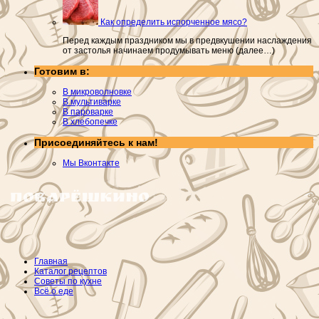
Как определить испорченное мясо?
Перед каждым праздником мы в предвкушении наслаждения
от застолья начинаем продумывать меню (далее…)
Готовим в:
В микроволновке
В мультиварке
В пароварке
В хлебопечке
Присоединяйтесь к нам!
Мы Вконтакте
Главная
Каталог рецептов
Советы по кухне
Всё о еде