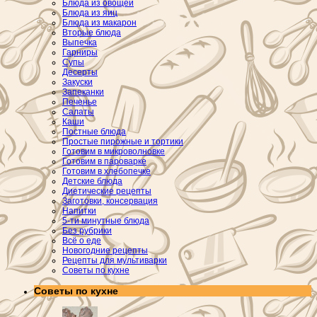
Блюда из овощей
Блюда из яиц
Блюда из макарон
Вторые блюда
Выпечка
Гарниры
Супы
Десерты
Закуски
Запеканки
Печенье
Салаты
Каши
Постные блюда
Простые пирожные и тортики
Готовим в микроволновке
Готовим в пароварке
Готовим в хлебопечке
Детские блюда
Диетические рецепты
Заготовки, консервация
Напитки
5-ти минутные блюда
Без рубрики
Всё о еде
Новогодние рецепты
Рецепты для мультиварки
Советы по кухне
Советы по кухне