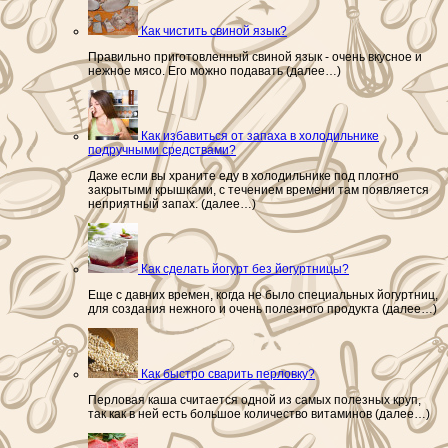
Как чистить свиной язык?
Правильно приготовленный свиной язык - очень вкусное и
нежное мясо. Его можно подавать (далее…)
Как избавиться от запаха в холодильнике
подручными средствами?
Даже если вы храните еду в холодильнике под плотно
закрытыми крышками, с течением времени там появляется
неприятный запах. (далее…)
Как сделать йогурт без йогуртницы?
Еще с давних времен, когда не было специальных йогуртниц,
для создания нежного и очень полезного продукта (далее…)
Как быстро сварить перловку?
Перловая каша считается одной из самых полезных круп,
так как в ней есть большое количество витаминов (далее…)