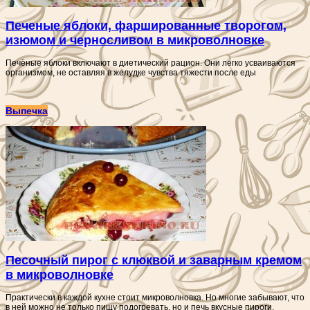
Печеные яблоки, фаршированные творогом,
изюмом и черносливом в микроволновке
Печёные яблоки включают в диетический рацион. Они легко усваиваются
организмом, не оставляя в желудке чувства тяжести после еды
Выпечка
Песочный пирог с клюквой и заварным кремом
в микроволновке
Практически в каждой кухне стоит микроволновка. Но многие забывают, что
в ней можно не только пищу подогревать, но и печь вкусные пироги.