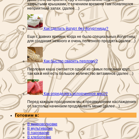
закрытыми крышками, с течением времени там появляется
неприятный запах. (далее…)
Как сделать йогурт без йогуртницы?
Еще с давних времен, когда не было специальных йогуртниц,
для создания нежного и очень полезного продукта (далее…)
Как быстро сварить перловку?
Перловая каша считается одной из самых полезных круп,
так как в ней есть большое количество витаминов (далее…)
Как определить испорченное мясо?
Перед каждым праздником мы в предвкушении наслаждения
от застолья начинаем продумывать меню (далее…)
Готовим в:
В микроволновке
В мультиварке
В пароварке
В хлебопечке