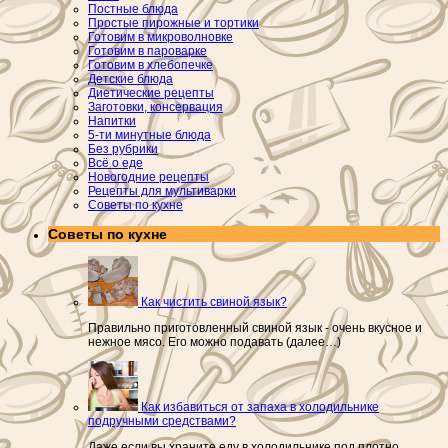
Постные блюда
Простые пирожные и тортики
Готовим в микроволновке
Готовим в пароварке
Готовим в хлебопечке
Детские блюда
Диетические рецепты
Заготовки, консервация
Напитки
5-ти минутные блюда
Без рубрики
Всё о еде
Новогодние рецепты
Рецепты для мультиварки
Советы по кухне
Советы по кухне
Как чистить свиной язык?
Правильно приготовленный свиной язык - очень вкусное и
нежное мясо. Его можно подавать (далее…)
Как избавиться от запаха в холодильнике
подручными средствами?
Даже если вы храните еду в холодильнике под плотно