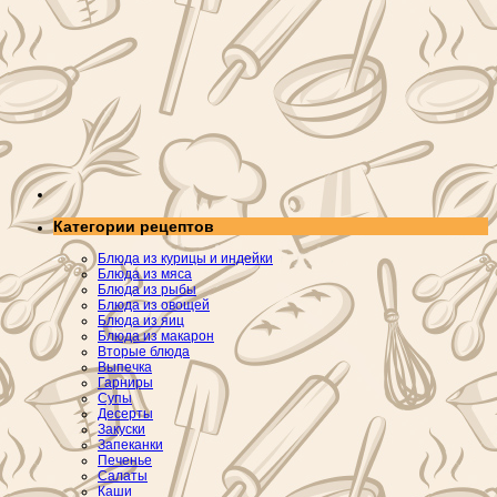
Категории рецептов
Блюда из курицы и индейки
Блюда из мяса
Блюда из рыбы
Блюда из овощей
Блюда из яиц
Блюда из макарон
Вторые блюда
Выпечка
Гарниры
Супы
Десерты
Закуски
Запеканки
Печенье
Салаты
Каши