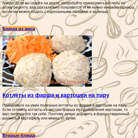
блюдо! Если вы сидите на диете, попробуйте приготовить котлеты по
этому рецепту, вам обязательно понравится! И не нужно никакого гарнира,
котлетки можно подать с нарезанными овощами и зеленью.
Блюда из мяса
Котлеты из фарша и картошки на пару
Приготовьте на ужин полезные котлеты из фарша и картошки на пару.
Если готовить котлеты из чистого фарша без добавления картошки, то
вкус получается так себе. Поэтому лучше добавить в фарш отваренный
размятый картофель или мякиш от булки.
Вторые блюда