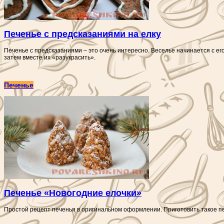
Печенье с предсказаниями на елку
Печенье с предсказаниями – это очень интересно. Веселье начинается с ег
затем вместе их «разукрасить».
Печенье
Печенье «Новогодние елочки»
Простой рецепт печенья в оригинальном оформлении. Приготовить такое пе