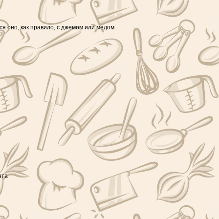
ся оно, как правило, с джемом или медом.
нта