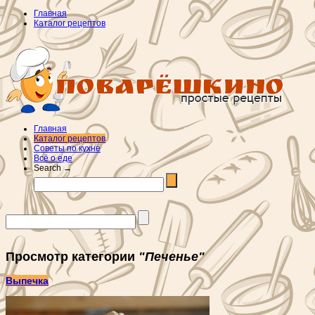
Главная
Каталог рецептов
Главная
Каталог рецептов
Советы по кухне
Всё о еде
Search →
Просмотр категории
"Печенье"
Выпечка