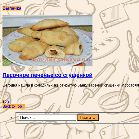
Выпечка
Песочное печенье со сгущенкой
Сегодня нашла в холодильнике открытую банку вареной сгущенки, простояла
1
2
3
Back to Top ↑