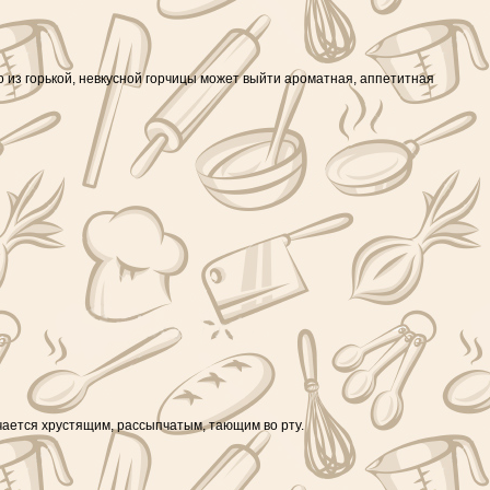
о из горькой, невкусной горчицы может выйти ароматная, аппетитная
учается хрустящим, рассыпчатым, тающим во рту.