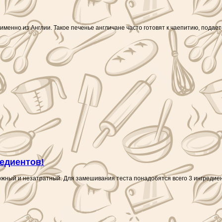
именно из Англии. Такое печенье англичане часто готовят к чаепитию, подает
редиентов!
ожный и незатратный. Для замешивания теста понадобятся всего 3 ингредие