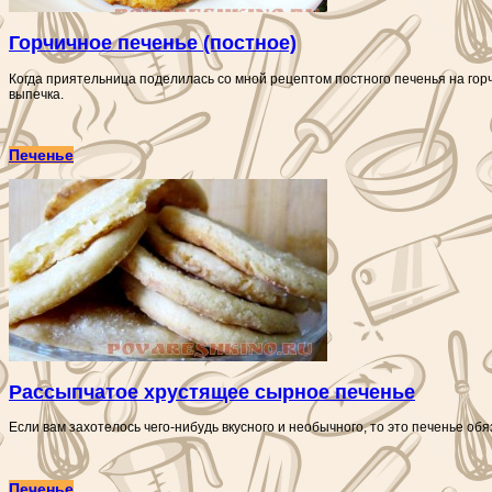
Горчичное печенье (постное)
Когда приятельница поделилась со мной рецептом постного печенья на горч
выпечка.
Печенье
Рассыпчатое хрустящее сырное печенье
Если вам захотелось чего-нибудь вкусного и необычного, то это печенье об
Печенье