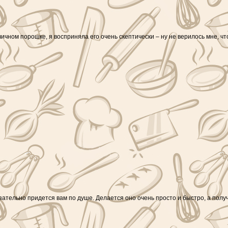
ичном порошке, я восприняла его очень скептически – ну не верилось мне, чт
язательно придется вам по душе. Делается оно очень просто и быстро, а пол