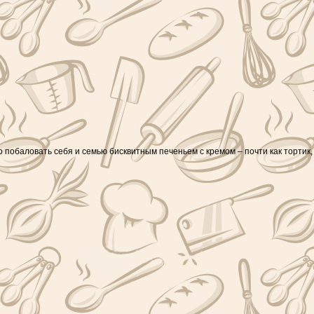
 побаловать себя и семью бисквитным печеньем с кремом – почти как тортик,