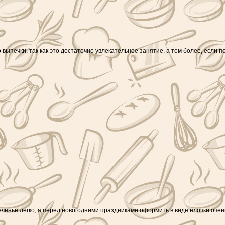
о выпечки, так как это достаточно увлекательное занятие, а тем более, есл
ченье легко, а перед новогодними праздниками оформить в виде елочки очен