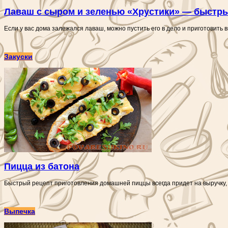
Лаваш с сыром и зеленью «Хрустики» — быстры
Если у вас дома залежался лаваш, можно пустить его в дело и приготовить 
Закуски
Пицца из батона
Быстрый рецепт приготовления домашней пиццы всегда придет на выручку, ког
Выпечка