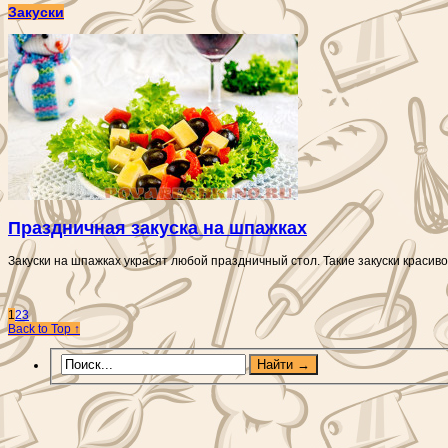
Закуски
Праздничная закуска на шпажках
Закуски на шпажках украсят любой праздничный стол. Такие закуски красиво
1
2
3
Back to Top ↑