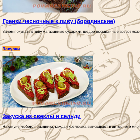
Гренки чесночные к пиву (бородинские)
Зачем покупать к пиву магазинные сухарики, щедро посыпанные всевозмож
Закуски
Закуска из свеклы и сельди
Накануне любого праздника, каждая хозяюшка выискивает в интернете мног