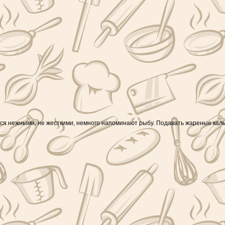
ются нежными, не жесткими, немного напоминают рыбу. Подавать жареные ка