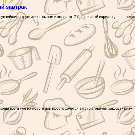
й завтрак
вкуснейшие «хрустики» с сыром и зеленью. Это отличный вариант для перекус
да гости уже на пороге или просто хочется вкусной горячей закуски к пиву.