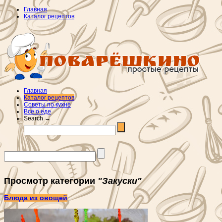
Главная
Каталог рецептов
Главная
Каталог рецептов
Советы по кухне
Всё о еде
Search →
Просмотр категории
"Закуски"
Блюда из овощей