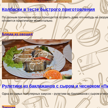
Колбаски в тесте быстрого приготовления
По разным причинам иногда приходится готовить дома что-нибудь на скорую 
готовятся практически моментально.
Блюда из овощей
Рулетики из баклажанов с сыром и чесноком «П
Одна из самых популярных закусок – рулетики из баклажанов с сыром и чес
Закуски