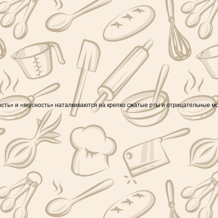
ость» и «вкусность» наталкиваются на крепко сжатые рты и отрицательные м