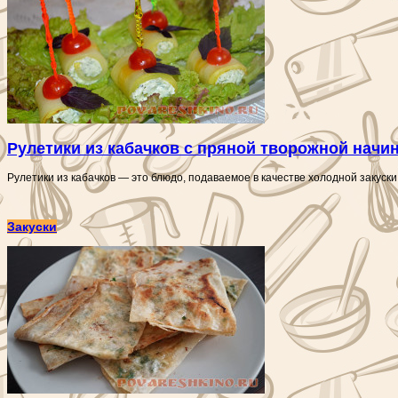
Рулетики из кабачков с пряной творожной начи
Рулетики из кабачков — это блюдо, подаваемое в качестве холодной закуски
Закуски