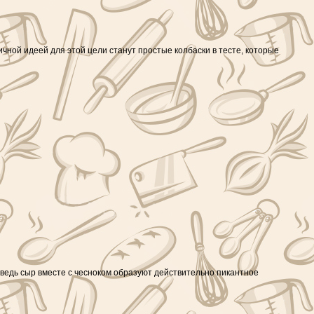
ичной идеей для этой цели станут простые колбаски в тесте, которые
 ведь сыр вместе с чесноком образуют действительно пикантное