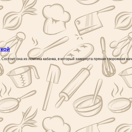
нкой
. Состоит она из ломтика кабачка, в который завернута пряная творожная нач