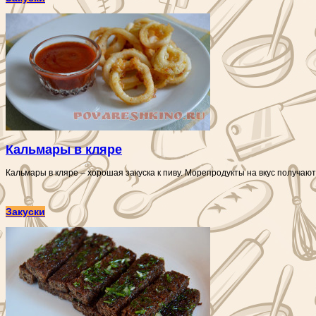
Кальмары в кляре
Кальмары в кляре – хорошая закуска к пиву. Морепродукты на вкус получа
Закуски