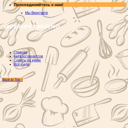
Присоединяйтесь к нам!
Мы Вконтакте
Главная
Каталог рецептов
Советы по кухне
Всё о еде
Back to Top ↑