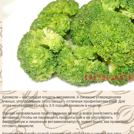
Брокколи – настоящая кладезь витаминов. А согласно утверждениям
ученых, употребление этого овоща – отличная профилактика рака.
Для
этого необходимо съедать 3-5 порций брокколи в неделю.
Однако неправильное приготовление может и вовсе уничтожить все
витамины. Чтобы не переводить продукты зря и не употреблять
бесполезную и лишенную витаминов капусту, нужно знать, как правильно
готовить брокколи.
Брокколи не терпит долгой термической обработки и теряет все свои