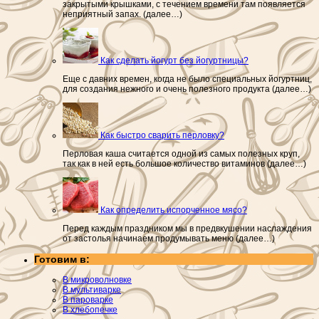
закрытыми крышками, с течением времени там появляется
неприятный запах. (далее…)
Как сделать йогурт без йогуртницы?
Еще с давних времен, когда не было специальных йогуртниц,
для создания нежного и очень полезного продукта (далее…)
Как быстро сварить перловку?
Перловая каша считается одной из самых полезных круп,
так как в ней есть большое количество витаминов (далее…)
Как определить испорченное мясо?
Перед каждым праздником мы в предвкушении наслаждения
от застолья начинаем продумывать меню (далее…)
Готовим в:
В микроволновке
В мультиварке
В пароварке
В хлебопечке