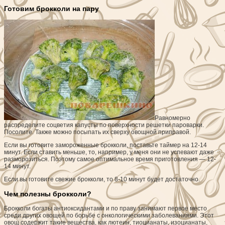
Готовим брокколи на пару
Равномерно
распределите соцветия капусты по поверхности решетки пароварки.
Посолите. Также можно посыпать их сверху овощной приправой.
Если вы готовите замороженные брокколи, поставьте таймер на 12-14
минут. Если ставить меньше, то, например, у меня они не успевают даже
разморозиться. Поэтому самое оптимальное время приготовления — 12-
14 минут.
Если вы готовите свежие брокколи, то 8-10 минут будет достаточно.
Чем полезны брокколи?
Брокколи богаты антиоксидантами и по праву занимают первое место
среди других овощей по борьбе с онкологическими заболеваниями. Этот
овощ содержит такие вещества, как лютеин, тиоцианаты, изоцианаты,