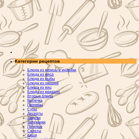
Категории рецептов
Блюда из курицы и индейки
Блюда из мяса
Блюда из рыбы
Блюда из овощей
Блюда из яиц
Блюда из макарон
Вторые блюда
Выпечка
Гарниры
Супы
Десерты
Закуски
Запеканки
Печенье
Салаты
Каши