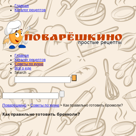
Главная
Каталог рецептов
Главная
Каталог рецептов
Советы по кухне
Всё о еде
Search →
Поварёшкино
>
Советы по кухне
> Как правильно готовить брокколи?
Как правильно готовить брокколи?