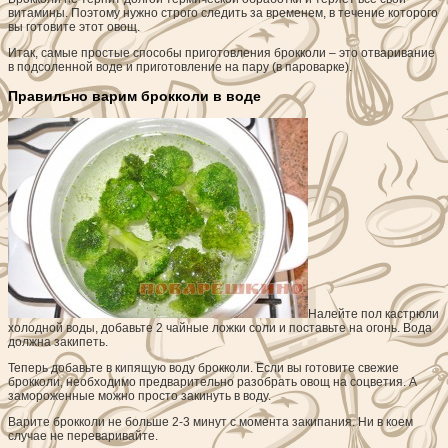
витамины. Поэтому нужно строго следить за временем, в течение которого
вы готовите этот овощ.
Итак, самые простые способы приготовления брокколи – это отваривание
в подсоленной воде и приготовление на пару (в пароварке).
Правильно варим брокколи в воде
Налейте пол кастрюли
холодной воды, добавьте 2 чайные ложки соли и поставьте на огонь. Вода
должна закипеть.
Теперь добавьте в кипящую воду брокколи. Если вы готовите свежие
брокколи, необходимо предварительно разобрать овощ на соцветия. А
замороженные можно просто закинуть в воду.
Варите брокколи не больше 2-3 минут с момента закипания. Ни в коем
случае не переваривайте.