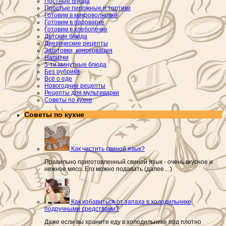
Постные блюда
Простые пирожные и тортики
Готовим в микроволновке
Готовим в пароварке
Готовим в хлебопечке
Детские блюда
Диетические рецепты
Заготовки, консервация
Напитки
5-ти минутные блюда
Без рубрики
Всё о еде
Новогодние рецепты
Рецепты для мультиварки
Советы по кухне
Советы по кухне
Как чистить свиной язык?
Правильно приготовленный свиной язык - очень вкусное и
нежное мясо. Его можно подавать (далее…)
Как избавиться от запаха в холодильнике
подручными средствами?
Даже если вы храните еду в холодильнике под плотно