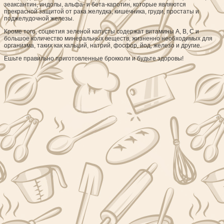
зеаксантин, индолы, альфа- и бета-каротин, которые являются
прекрасной защитой от рака желудка, кишечника, груди, простаты и
поджелудочной железы.
Кроме того, соцветия зеленой капусты содержат витамины A, B, C и
большое количество минеральных веществ, жизненно необходимых для
организма, таких как кальций, натрий, фосфор, йод, железо и другие.
Ешьте правильно приготовленные брокколи и будьте здоровы!