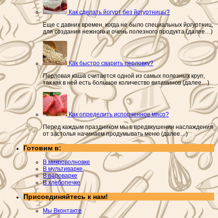
Как сделать йогурт без йогуртницы?
Еще с давних времен, когда не было специальных йогуртниц,
для создания нежного и очень полезного продукта (далее…)
Как быстро сварить перловку?
Перловая каша считается одной из самых полезных круп,
так как в ней есть большое количество витаминов (далее…)
Как определить испорченное мясо?
Перед каждым праздником мы в предвкушении наслаждения
от застолья начинаем продумывать меню (далее…)
Готовим в:
В микроволновке
В мультиварке
В пароварке
В хлебопечке
Присоединяйтесь к нам!
Мы Вконтакте