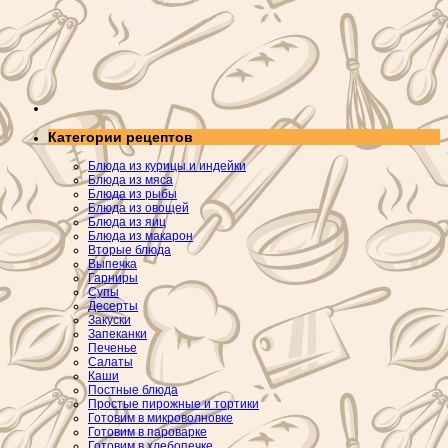
Категории рецептов
Блюда из курицы и индейки
Блюда из мяса
Блюда из рыбы
Блюда из овощей
Блюда из яиц
Блюда из макарон
Вторые блюда
Выпечка
Гарниры
Супы
Десерты
Закуски
Запеканки
Печенье
Салаты
Каши
Постные блюда
Простые пирожные и тортики
Готовим в микроволновке
Готовим в пароварке
Готовим в хлебопечке