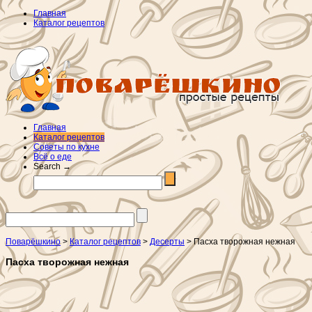
Главная
Каталог рецептов
Главная
Каталог рецептов
Советы по кухне
Всё о еде
Search →
Поварёшкино
>
Каталог рецептов
>
Десерты
> Пасха творожная нежная
Пасха творожная нежная