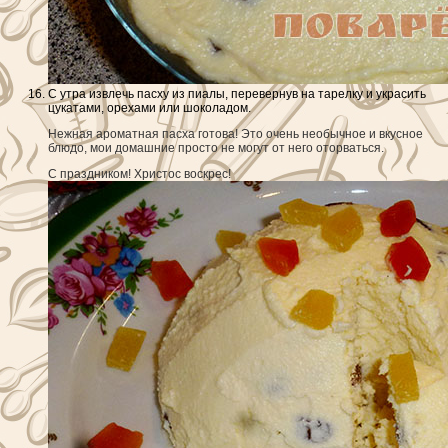
С утра извлечь пасху из пиалы, перевернув на тарелку и украсить
цукатами, орехами или шоколадом.
Нежная ароматная пасха готова! Это очень необычное и вкусное
блюдо, мои домашние просто не могут от него оторваться.
С праздником! Христос воскрес!