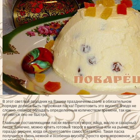
В этот светлый праздник на Вашем праздничном столе в обязательном
порядке должна быть творожная пасха!
Приготовить это вкусное блюдо не
сложно, главное обладать определенным количеством времени, так как
готовится оно не быстро.
Главными составляющими пасхи является творог, яйца, масло и сахарный
песок. Конечно, можно купить готовый творог в магазине или на рынке, но
гораздо вкуснее, когда он приготовлен самостоятельно. Такая пасха
получается очень нежной и особенно вкусной, просто крем-мороженое, а