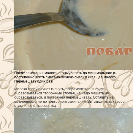
После закипания молока, огонь убавить до минимального и
постепенно влить сметано-яичную смесь в кипящее молоко.
Перемешать один раз!
Молоко сразу начнет киснуть, сворачиваться, и будут
образовываться творожные хлопья, не надо мешать им
образовываться, и постоянно перемешивать. Оставить на
медленном огне до повторного закипания. Вы увидите, как творог
отделился от сыворотки.