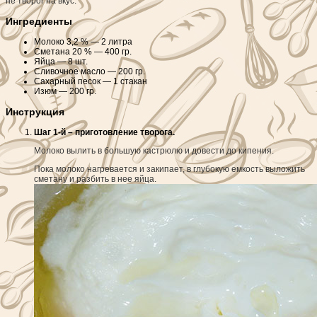
не творог на вкус.
Ингредиенты
Молоко 3,2 % —
2 литра
Сметана 20 % —
400 гр.
Яйца —
8 шт.
Сливочное масло —
200 гр.
Сахарный песок —
1 стакан
Изюм —
200 гр.
Инструкция
Шаг 1-й – приготовление творога.
Молоко вылить в большую кастрюлю и довести до кипения.
Пока молоко нагревается и закипает, в глубокую емкость выложить
сметану и разбить в нее яйца.