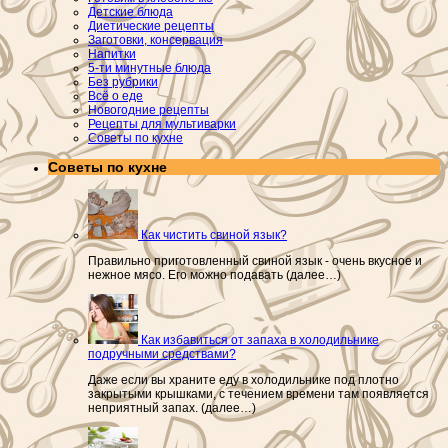
Детские блюда
Диетические рецепты
Заготовки, консервация
Напитки
5-ти минутные блюда
Без рубрики
Всё о еде
Новогодние рецепты
Рецепты для мультиварки
Советы по кухне
Советы по кухне
Как чистить свиной язык?
Правильно приготовленный свиной язык - очень вкусное и
нежное мясо. Его можно подавать (далее…)
Как избавиться от запаха в холодильнике
подручными средствами?
Даже если вы храните еду в холодильнике под плотно
закрытыми крышками, с течением времени там появляется
неприятный запах. (далее…)