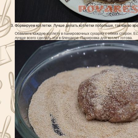
Формируем котлетки. Лучше делать котлетки побольше, так как во вр
Обвалять каждую котлету в панировочных сухарях с обеих сторон. Ес
лучше всего сделать это в блендере. Панировка для котлет готова.