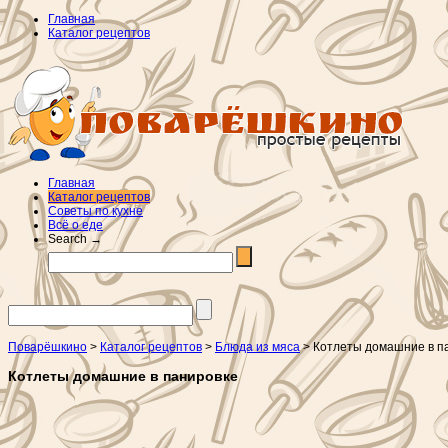
Главная
Каталог рецептов
Главная
Каталог рецептов
Советы по кухне
Всё о еде
Search →
Поварёшкино
>
Каталог рецептов
>
Блюда из мяса
> Котлеты домашние в п
Котлеты домашние в панировке