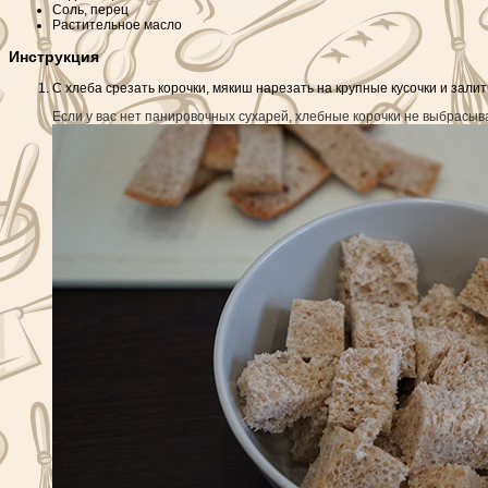
Соль, перец
Растительное масло
Инструкция
С хлеба срезать корочки, мякиш нарезать на крупные кусочки и зали
Если у вас нет панировочных сухарей, хлебные корочки не выбрасыва