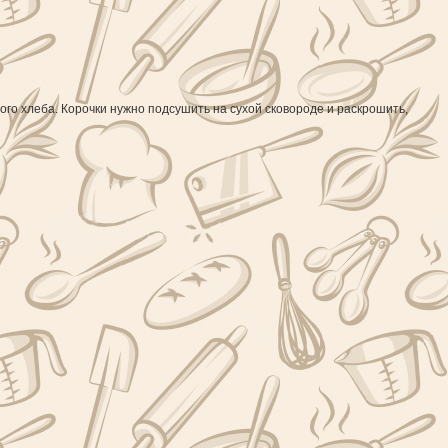
ного хлеба. Корочки нужно подсушить на сухой сковороде и раскрошить,