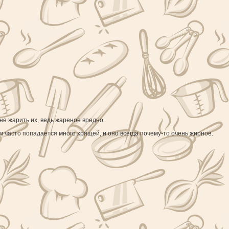
не жарить их, ведь жареное вредно.
 часто попадается много хрящей, и оно всегда почему-то очень жирное.