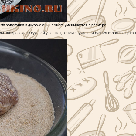
емя запекания в духовке они немного уменьшаться в размере.
ли панировочных сухарей у вас нет, в этом случае пригодятся корочки от ржа