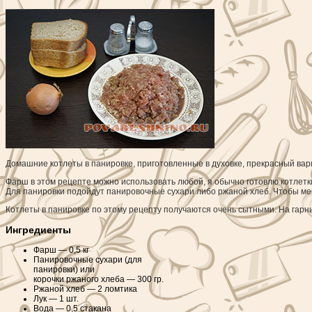
Домашние котлеты в панировке, приготовленные в духовке, прекрасный вариа
Фарш в этом рецепте можно использовать любой, я обычно готовлю котлетки
Для панировки подойдут панировочные сухари либо ржаной хлеб. Чтобы ме
Котлеты в панировке по этому рецепту получаются очень сытными. На гарн
Ингредиенты
Фарш —
0,5 кг
Панировочные сухари (для
панировки) или
корочки ржаного хлеба —
300 гр.
Ржаной хлеб —
2 ломтика
Лук —
1 шт.
Вода —
0,5 стакана