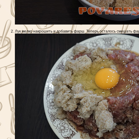
Лук мелко накрошить и добавить фарш. Теперь осталось смешать фар