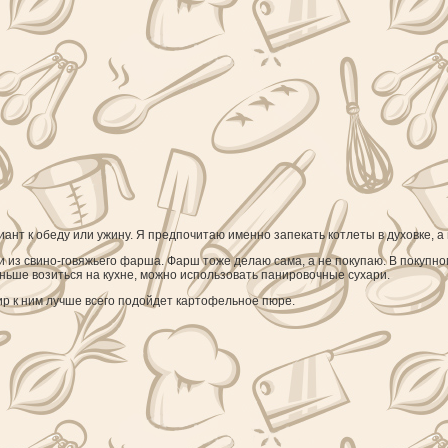
нт к обеду или ужину. Я предпочитаю именно запекать котлеты в духовке, а 
 из свино-говяжьего фарша. Фарш тоже делаю сама, а не покупаю. В покупном
ньше возиться на кухне, можно использовать панировочные сухари.
ир к ним лучше всего подойдет картофельное пюре.