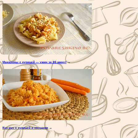
Макароны с курицей — ужин за 20 минут
→
Кус-кус с курицей и овощами
→