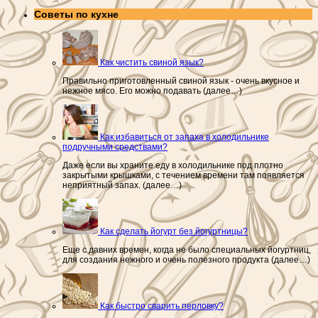
Советы по кухне
Как чистить свиной язык?
Правильно приготовленный свиной язык - очень вкусное и
нежное мясо. Его можно подавать (далее…)
Как избавиться от запаха в холодильнике
подручными средствами?
Даже если вы храните еду в холодильнике под плотно
закрытыми крышками, с течением времени там появляется
неприятный запах. (далее…)
Как сделать йогурт без йогуртницы?
Еще с давних времен, когда не было специальных йогуртниц,
для создания нежного и очень полезного продукта (далее…)
Как быстро сварить перловку?