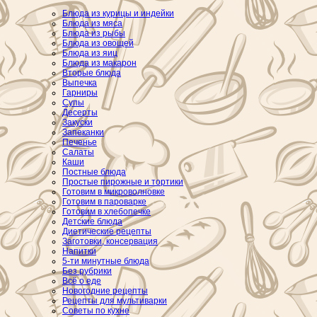
Блюда из курицы и индейки
Блюда из мяса
Блюда из рыбы
Блюда из овощей
Блюда из яиц
Блюда из макарон
Вторые блюда
Выпечка
Гарниры
Супы
Десерты
Закуски
Запеканки
Печенье
Салаты
Каши
Постные блюда
Простые пирожные и тортики
Готовим в микроволновке
Готовим в пароварке
Готовим в хлебопечке
Детские блюда
Диетические рецепты
Заготовки, консервация
Напитки
5-ти минутные блюда
Без рубрики
Всё о еде
Новогодние рецепты
Рецепты для мультиварки
Советы по кухне