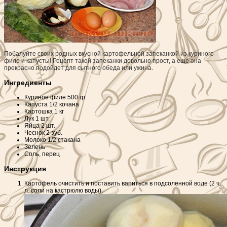
Побалуйте своих родных вкусной картофельной запеканкой из куриного
филе и капусты! Рецепт такой запеканки довольно прост, а еще она
прекрасно подойдет для сытного обеда или ужина.
Ингредиенты
Куриное филе
500 гр.
Капуста
1/2 кочана
Картошка
1 кг
Лук
1 шт.
Яйца
2 шт.
Чеснок
2 зуб.
Молоко
1/2 стакана
Зелень
Соль, перец
Инструкция
Картофель очистить и поставить вариться в подсоленной воде (2 ч.
л. соли на кастрюлю воды).