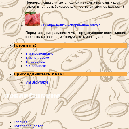
Перловая каша считается одной из самых полезных круп,
так как в ней есть большое количество витаминов (далее…)
Как определить испорченное мясо?
Перед каждым праздником мы в предвкушении наслаждения
от застолья начинаем продумывать меню (далее…)
Готовим в:
В микроволновке
В мультиварке
В пароварке
В хлебопечке
Присоединяйтесь к нам!
Мы Вконтакте
Главная
Каталог рецептов