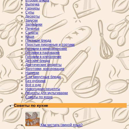
Вторые блюда
Выпечка
Гарниры
Супы
Десерты
Закуски
Запеканки
Печенье
Салаты
Каши
Постные блюда
Простые пирожные и тортики
Готовим в микроволновке
Готовим в пароварке
Готовим в хлебопечке
Детские блюда
Диетические рецепты
Заготовки, консервация
Напитки
5-ти минутные блюда
Без рубрики
Всё о еде
Новогодние рецепты
Рецепты для мультиварки
Советы по кухне
Советы по кухне
Как чистить свиной язык?