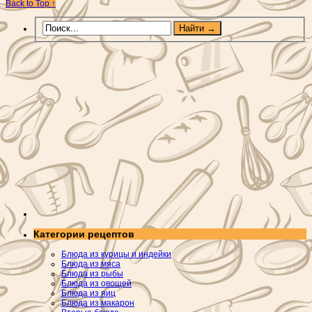
Back to Top ↑
Категории рецептов
Блюда из курицы и индейки
Блюда из мяса
Блюда из рыбы
Блюда из овощей
Блюда из яиц
Блюда из макарон