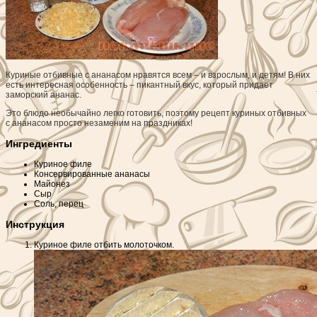
Куриные отбивные с ананасом нравятся всем – и взрослым, и детям! В них
есть интересная особенность – пикантный вкус, который придает
заморский ананас.
Это блюдо необычайно легко готовить, поэтому рецепт куриных отбивных
с ананасом просто незаменим на праздниках!
Ингредиенты
Куриное филе
Консервированные ананасы
Майонез
Сыр
Соль, перец
Инструкция
Куриное филе отбить молоточком.