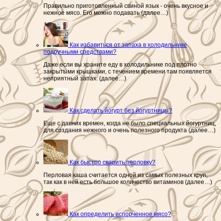
Правильно приготовленный свиной язык - очень вкусное и
нежное мясо. Его можно подавать (далее…)
Как избавиться от запаха в холодильнике
подручными средствами?
Даже если вы храните еду в холодильнике под плотно
закрытыми крышками, с течением времени там появляется
неприятный запах. (далее…)
Как сделать йогурт без йогуртницы?
Еще с давних времен, когда не было специальных йогуртниц,
для создания нежного и очень полезного продукта (далее…)
Как быстро сварить перловку?
Перловая каша считается одной из самых полезных круп,
так как в ней есть большое количество витаминов (далее…)
Как определить испорченное мясо?