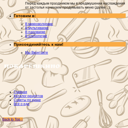
Перед каждым праздником мы в предвкушении наслаждения
от застолья начинаем продумывать меню (далее…)
Готовим в:
В микроволновке
В мультиварке
В пароварке
В хлебопечке
Присоединяйтесь к нам!
Мы Вконтакте
Главная
Каталог рецептов
Советы по кухне
Всё о еде
Back to Top ↑