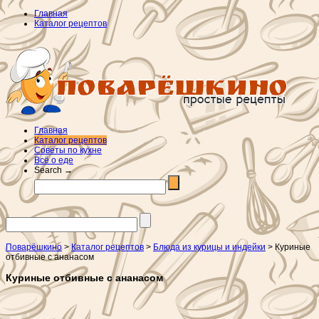
Главная
Каталог рецептов
Главная
Каталог рецептов
Советы по кухне
Всё о еде
Search →
Поварёшкино
>
Каталог рецептов
>
Блюда из курицы и индейки
> Куриные
отбивные с ананасом
Куриные отбивные с ананасом